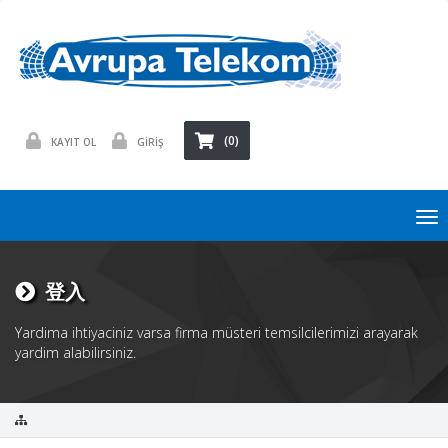
(0)
KAYIT OL
GİRİŞ
To
nav
登入
Yardima ihtiyaciniz varsa firma müsteri temsilcilerimizi arayarak
yardim alabilirsiniz.