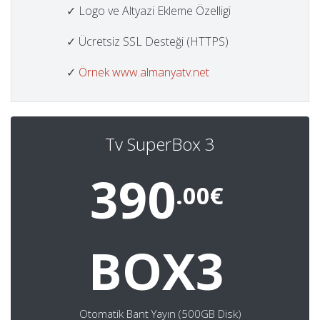
✓ Logo ve Altyazi Ekleme Özelligi
✓ Ücretsiz SSL Desteği (HTTPS)
✓
Örnek www.almanyatv.net
Tv SuperBox 3
390
.00€
BOX3
Otomatik Bant Yayın (500GB Disk)