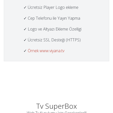
✓ Ücretsiz Player Logo ekleme
✓ Cep Telefonu ile Yayın Yapma
✓ Logo ve Altyazı Ekleme Özelligi
✓ Ücretsiz SSL Desteği (HTTPS)
✓
Örnek www.viyana.tv
Tv SuperBox
Web Tv Kurulumu İçin Gerekenler!!!