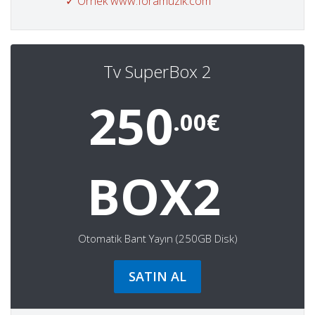
✓ Örnek www.foramuzik.com
Tv SuperBox 2
250
.00€
BOX2
Otomatik Bant Yayın (250GB Disk)
SATIN AL