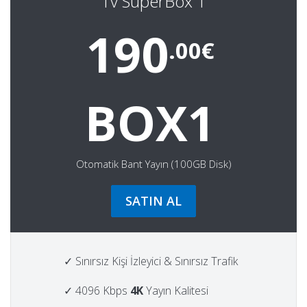
Tv SuperBox 1
190
.00€
BOX1
Otomatik Bant Yayın (100GB Disk)
SATIN AL
✓ Sınırsız Kişi İzleyici & Sınırsız Trafik
✓ 4096 Kbps
4K
Yayın Kalitesi