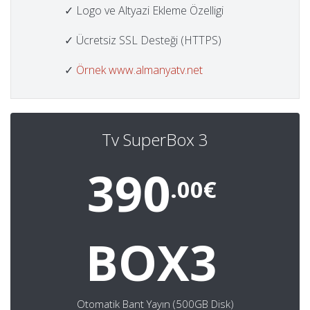
✓ Logo ve Altyazi Ekleme Özelligi
✓ Ücretsiz SSL Desteği (HTTPS)
✓
Örnek www.almanyatv.net
Tv SuperBox 3
390
.00€
BOX3
Otomatik Bant Yayın (500GB Disk)