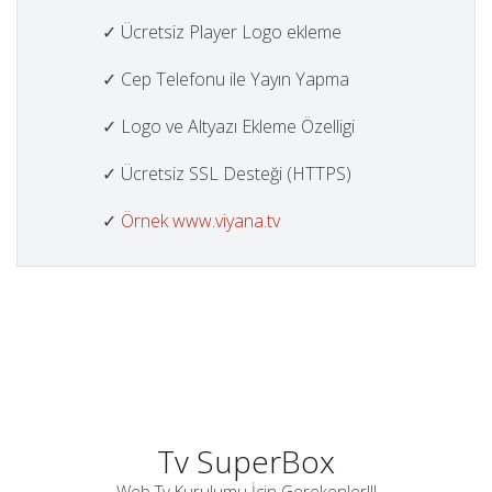
✓ Ücretsiz Player Logo ekleme
✓ Cep Telefonu ile Yayın Yapma
✓ Logo ve Altyazı Ekleme Özelligi
✓ Ücretsiz SSL Desteği (HTTPS)
✓
Örnek www.viyana.tv
Tv SuperBox
Web Tv Kurulumu İçin Gerekenler!!!