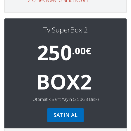
✓ Örnek www.foramuzik.com
Tv SuperBox 2
250
.00€
BOX2
Otomatik Bant Yayın (250GB Disk)
SATIN AL