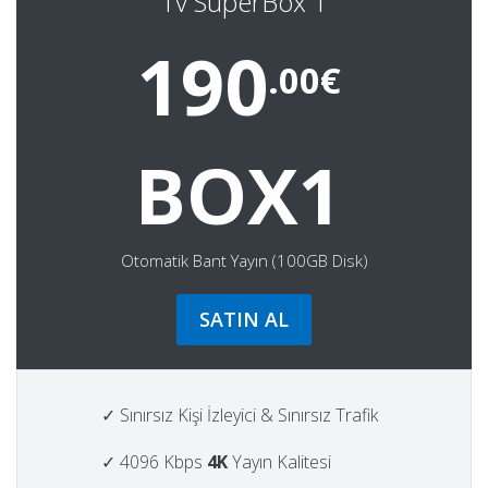
Tv SuperBox 1
190
.00€
BOX1
Otomatik Bant Yayın (100GB Disk)
SATIN AL
✓ Sınırsız Kişi İzleyici & Sınırsız Trafik
✓ 4096 Kbps
4K
Yayın Kalitesi